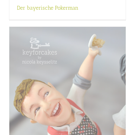
Der bayerische Pokerman
n