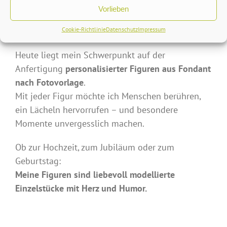
Vorlieben
Mein Fokus heute: Persönliche
Figuren mit Charakter
Cookie-Richtlinie
Datenschutz
Impressum
Heute liegt mein Schwerpunkt auf der
Anfertigung
personalisierter Figuren aus Fondant
nach Fotovorlage
.
Mit jeder Figur möchte ich Menschen berühren,
ein Lächeln hervorrufen – und besondere
Momente unvergesslich machen.
Ob zur Hochzeit, zum Jubiläum oder zum
Geburtstag:
Meine Figuren sind liebevoll modellierte
Einzelstücke mit Herz und Humor.