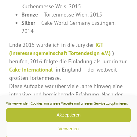
Kuchenmesse Wels, 2015
Bronze
– Tortenmesse Wien, 2015
Silber
– Cake World Germany Esslingen,
2014
Ende 2015 wurde ich in die Jury der
IGT
(Interessengemeinschaft Tortendesign e.V.)
)
berufen, 2016 folgte die Einladung als Jurorin zur
Cake International
in England – der weltweit
größten Tortenmesse.
Diese Aufgabe war über viele Jahre hinweg eine
intensive und bereichernde Erfahrung. Nach der
Corona-Pandemie habe ich mich aus der
Wir verwenden Cookies, um unsere Website und unseren Service zu optimieren.
Juryarbeit weitgehend zurückgezogen und bin
Akzeptieren
seither nur noch gelegentlich in dieser Funktion
tätig.
Verwerfen