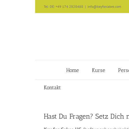
Zum
Tel: DE: +49 174 2828488
|
info@keyforcakes.com
Inhalt
springen
Home
Kurse
Pers
Kontakt
Hast Du Fragen? Setz Dich 