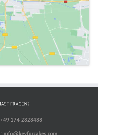
HAST FRAGEN?
: +49 174 2828488
l: info@keyforcakes.com