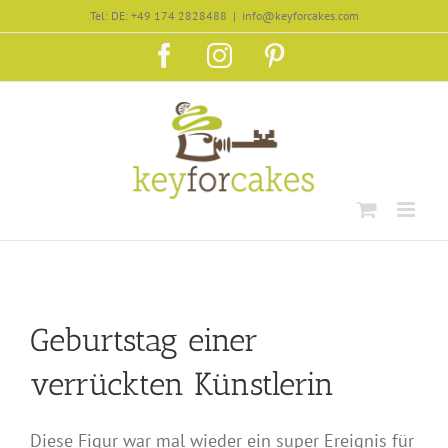
Zum
Tel: DE: +49 174 2828488
|
info@keyforcakes.com
Inhalt
Facebook
Instagram
Pinterest
springen
Geburtstag einer
verrückten Künstlerin
Diese Figur war mal wieder ein super Ereignis für