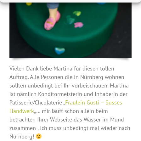
Vielen Dank liebe Martina für diesen tollen
Auftrag. Alle Personen die in Nürnberg wohnen
sollten unbedingt bei Ihr vorbeischauen, Martina
ist nämlich Konditormeisterin und Inhaberin der
Patisserie/Chcolaterie „
Fräulein Gusti – Süsses
Handwerk
„… mir läuft schon allein beim
betrachten Ihrer Webseite das Wasser im Mund
zusammen . Ich muss unbedingt mal wieder nach
Nürnberg!