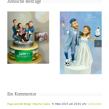
Ähnliche Beiträge
Steampunk
Collaboration 2024
ir
Lustiger Tortentopper
für die Hochzeit eines
Fußballers und einer
Hobby Bäckerin
Ein Kommentar
Papa und die Berge • Key for Cakes
9. März 2023 um 20:01 Uhr
- Antworten