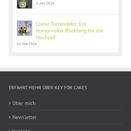
3. Juni 2024
Comic-Tortendeko: Ein
humorvoller Blickfang für die
Hochzeit
21. Mai 2024
ERFAHRT MEHR ÜBER KEY FOR CAKES
Über mich
Newsletter