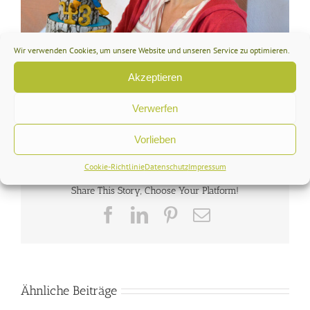
Wir verwenden Cookies, um unsere Website und unseren Service zu optimieren.
Akzeptieren
Verwerfen
Auftragsarbeiten
,
Geburtstag
,
Meine Arbeiten
,
Meine persönlichen Arbeiten
Vorlieben
Cookie-Richtlinie
Datenschutz
Impressum
Share This Story, Choose Your Platform!
Facebook
LinkedIn
Pinterest
E-
Mail
Ähnliche Beiträge