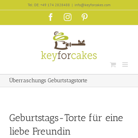
Zum
Tel: DE: +49 174 2828488
|
info@keyforcakes.com
Inhalt
Facebook
Instagram
Pinterest
springen
Überraschungs Geburtstagstorte
Geburtstags-Torte für eine
liebe Freundin