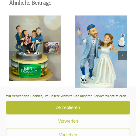
Ähnliche Beiträge
Steampunk
Collaboration 2024
ir
Lustiger Tortentopper
für die Hochzeit eines
Fußballers und einer
Hobby Bäckerin
Wir verwenden Cookies, um unsere Website und unseren Service zu optimieren.
Akzeptieren
Hinterlasse einen Kommentar
Verwerfen
Kommentar
Vorlieben