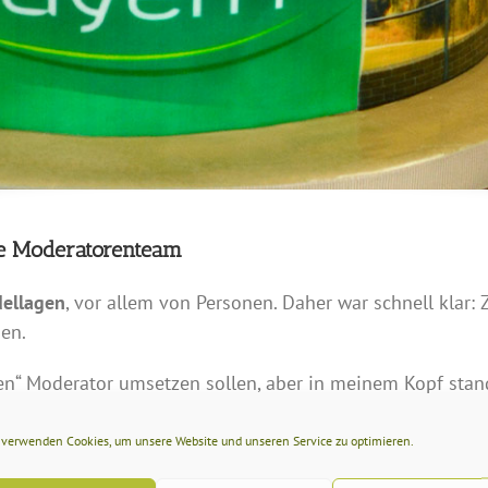
te Moderatorenteam
ellagen
, vor allem von Personen. Daher war schnell klar: 
en.
inen“ Moderator umsetzen sollen, aber in meinem Kopf stand
renteam!
 verwenden Cookies, um unsere Website und unseren Service zu optimieren.
a Bouscarrut und Michael Sporer – alle vier sollten mit i