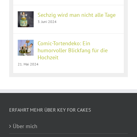
Sechzig wird man nicht alle Tage
3. Juni 2024
Comic-Tortendeko: Ein
humorvoller Blickfang für die
Hochzeit
21. Mai 2024
ERFAHRT MEHR ÜBER KEY FOR CAKES
Über mich