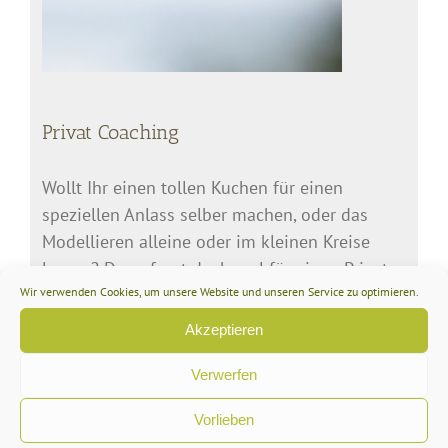
Privat Coaching
Wollt Ihr einen tollen Kuchen für einen
speziellen Anlass selber machen, oder das
Modellieren alleine oder im kleinen Kreise
lernen? Dann fragt doch mal für einen Privat
Wir verwenden Cookies, um unsere Website und unseren Service zu optimieren.
Coachingkurs an: info@keyforcakes.com
Akzeptieren
Meine eigenen Tools mit dekofee
Verwerfen
Vorlieben