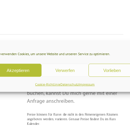
Preis: ab 199€
 KURS
ENDER
 verwenden Cookies, um unsere Website und unseren Service zu optimieren.
Im Kurs Kalender findest Du die aktuellen
Termine. Sollte dieser Kurs momentan
Akzeptieren
Verwerfen
Vorlieben
nicht angeboten werden, oder Interesse
bestehen mich als Gastdozentin zu
Cookie-Richtlinie
Datenschutz
Impressum
buchen, kannst Du mich gerne mit einer
Anfrage anschreiben.
Preise können für Kurse. die nicht in den Firmeneigenen Räumen
angeboten werden, variieren. Genaue Preise findest Du im Kurs
Kalender.