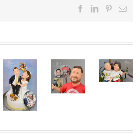
Facebook
LinkedIn
Pinterest
E-
Mai
Lustiger
Tortentoppe
Ein Fan und
Zusammen
für die
der 40.
110 Jahre alt
Hochzeit
Geburtstag
zeit
eines
des Sohnes
Fußballers
und einer
Hobby
Bäckerin