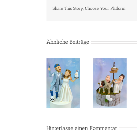
Share This Story, Choose Your Platform!
Ähnliche Beiträge
Lustiger
Tortentopper
Comic-
für die
Tortendeko:
Hochzeit
Ein
Familienhoch
eines
humorvoller
in New York
Fußballers
Blickfang
und einer
für die
Hobby
Hochzeit
Bäckerin
Hinterlasse einen Kommentar