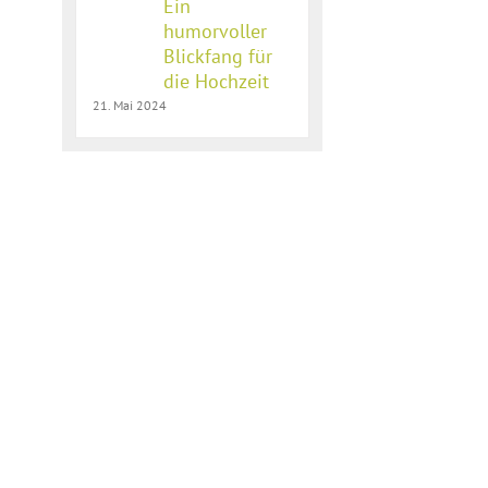
Ein
humorvoller
l
Blickfang für
die Hochzeit
21. Mai 2024
r
Comic-
Ein Fan 
Tortendeko:
der 40.
Ein
Geburtst
Familienhochzeit
humorvoller
des Sohn
in New York
Blickfang
für die
Hochzeit