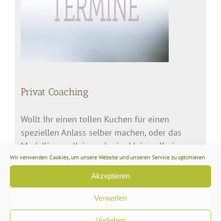
Privat Coaching
Wollt Ihr einen tollen Kuchen für einen
speziellen Anlass selber machen, oder das
Modellieren alleine oder im kleinen Kreise
Wir verwenden Cookies, um unsere Website und unseren Service zu optimieren.
lernen? Dann fragt doch mal für einen Privat
Coachingkurs an: info@keyforcakes.com
Akzeptieren
Verwerfen
Meine eigenen Tools mit dekofee
Vorlieben