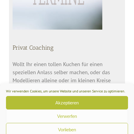
Privat Coaching
Wollt Ihr einen tollen Kuchen für einen
speziellen Anlass selber machen, oder das
Modellieren alleine oder im kleinen Kreise
lernen? Dann fragt doch mal für einen Privat
Wir verwenden Cookies, um unsere Website und unseren Service zu optimieren.
Coachingkurs an: info@keyforcakes.com
Akzeptieren
Verwerfen
Meine eigenen Tools mit dekofee
Vorlieben