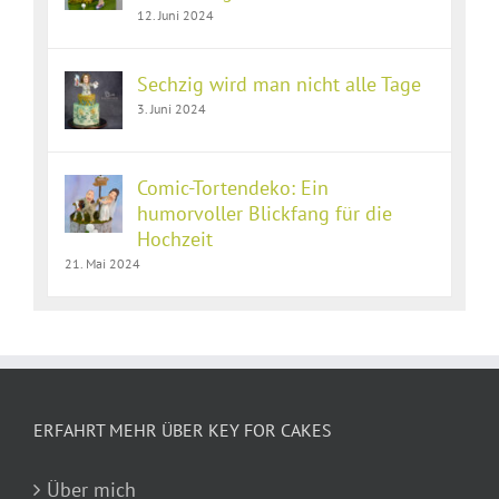
12. Juni 2024
Sechzig wird man nicht alle Tage
3. Juni 2024
Comic-Tortendeko: Ein
humorvoller Blickfang für die
Hochzeit
21. Mai 2024
ERFAHRT MEHR ÜBER KEY FOR CAKES
Über mich