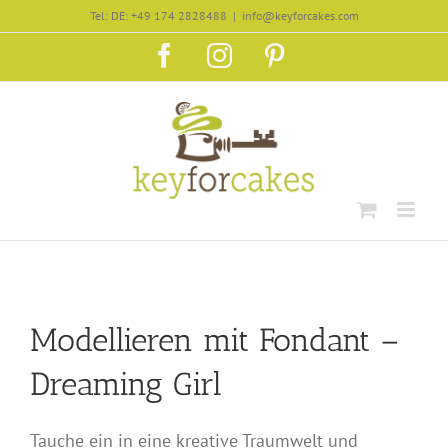
Zum
Tel: DE: +49 174 2828488
|
info@keyforcakes.com
Inhalt
Facebook
Instagram
Pinterest
springen
Modellieren mit Fondant –
Dreaming Girl
Tauche ein in eine kreative Traumwelt und