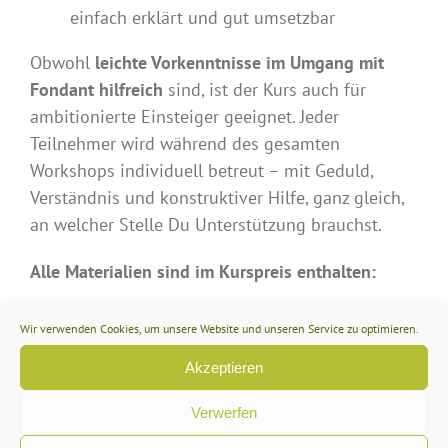
einfach erklärt und gut umsetzbar
Obwohl
leichte Vorkenntnisse im Umgang mit
Fondant hilfreich
sind, ist der Kurs auch für
ambitionierte Einsteiger geeignet. Jeder
Teilnehmer wird während des gesamten
Workshops individuell betreut – mit Geduld,
Verständnis und konstruktiver Hilfe, ganz gleich,
an welcher Stelle Du Unterstützung brauchst.
Alle Materialien sind im Kurspreis enthalten:
Hochwertiger Fondant (wir arbeiten mit
Wir verwenden Cookies, um unsere Website und unseren Service zu optimieren.
Saracino Pasta Model) und Farben
Akzeptieren
Werkzeuge zur gemeinsamen Nutzung
Getränke und kleine Snacks für die kreative
Verwerfen
Pause