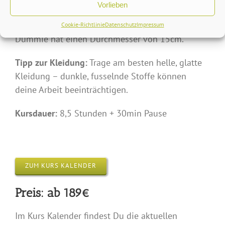
Vorlieben
Wichtig:
Für den sicheren Heimtransport Deiner
Figur bringe bitte eine kleine Box mit. Der
Cookie-Richtlinie
Datenschutz
Impressum
Dummie hat einen Durchmesser von 15cm.
Tipp zur Kleidung:
Trage am besten helle, glatte
Kleidung – dunkle, fusselnde Stoffe können
deine Arbeit beeinträchtigen.
Kursdauer:
8,5 Stunden + 30min Pause
ZUM KURS KALENDER
Preis: ab 189€
Im Kurs Kalender findest Du die aktuellen