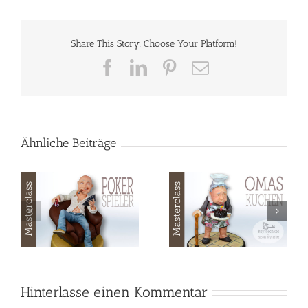
Share This Story, Choose Your Platform!
Facebook
LinkedIn
Pinterest
E-
Mail
Ähnliche Beiträge
Masterclass
Masterclass
Modellieren mit
Modellieren – Pool
Fondant – Omas
Time
Kuchen
Hinterlasse einen Kommentar