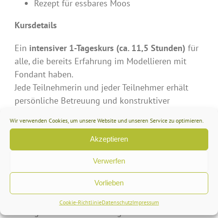
Rezept für essbares Moos
Kursdetails
Ein
intensiver 1-Tageskurs (ca. 11,5 Stunden)
für
alle, die bereits Erfahrung im Modellieren mit
Fondant haben.
Jede Teilnehmerin und jeder Teilnehmer erhält
persönliche Betreuung und konstruktiver
Unterstützung, egal, an welcher Stelle du Hilfe
Wir verwenden Cookies, um unsere Website und unseren Service zu optimieren.
brauchst.
Akzeptieren
Im Kurspreis enthalten
Verwerfen
Hochwertiger Fondant (
Saracino Pasta
Vorlieben
Model
) und Farbe
Alle benötigten Werkzeuge zur
Cookie-Richtlinie
Datenschutz
Impressum
gemeinsamen Nutzung