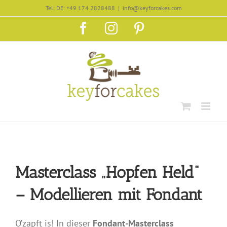
Zum
Tel: DE: +49 174 2828488
|
info@keyforcakes.com
Inhalt
Facebook
Instagram
Pinterest
springen
Masterclass „Hopfen Held“
– Modellieren mit Fondant
O’zapft is! In dieser
Fondant-Masterclass