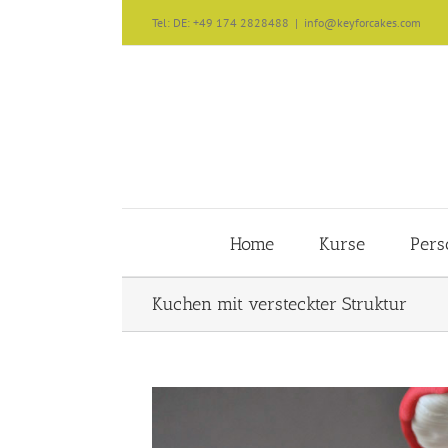
Zum
Tel: DE: +49 174 2828488
|
info@keyforcakes.com
Inhalt
springen
Home
Kurse
Pers
Kuchen mit versteckter Struktur