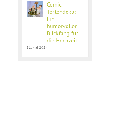
Comic-
Tortendeko:
Ein
humorvoller
Blickfang für
die Hochzeit
21. Mai 2024
l
Lustiger
Steampunk
Tortentopper
Collaboration
für die