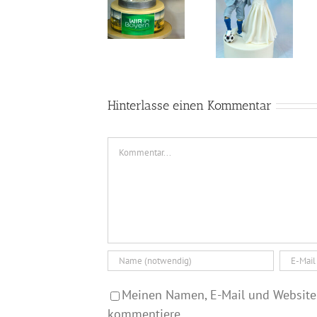
2024
Besuch bei
Hochzeit
„Wir in
eines
Bayern“
Fußballers
und einer
Hobby
Bäckerin
Hinterlasse einen Kommentar
Kommentar
Meinen Namen, E-Mail und Website 
kommentiere.