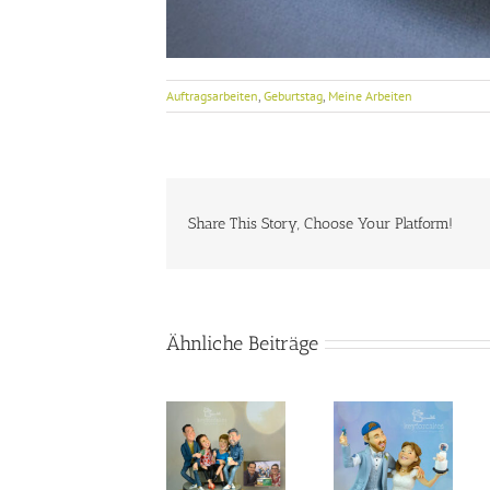
Auftragsarbeiten
,
Geburtstag
,
Meine Arbeiten
Share This Story, Choose Your Platform!
Ähnliche Beiträge
Lustiger
Steampunk
Tortentopper
Collaboration
Mein
für die