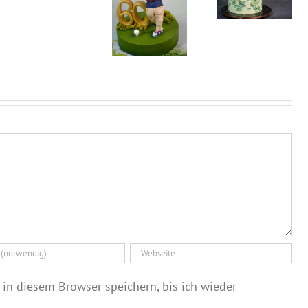
wird man
Golfspieler-
Besuch be
nicht alle
Tortentopper
„Wir in
Tage
zum 60.
Bayern“
Geburtstag
in diesem Browser speichern, bis ich wieder