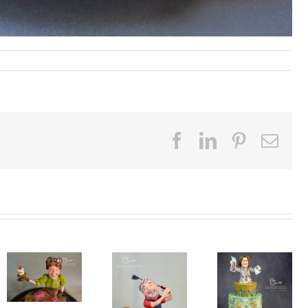
Facebook
LinkedIn
Pinterest
E-
Mai
Sechzig
Mein