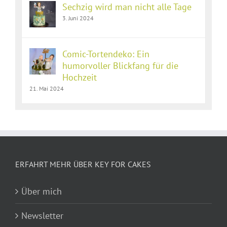
Sechzig wird man nicht alle Tage
3. Juni 2024
Comic-Tortendeko: Ein
humorvoller Blickfang für die
Hochzeit
21. Mai 2024
ERFAHRT MEHR ÜBER KEY FOR CAKES
Über mich
Newsletter