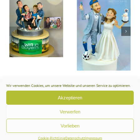
Steampunk
Collaboration 2024
ir
Lustiger Tortentopper
für die Hochzeit eines
Fußballers und einer
Hobby Bäckerin
Wir verwenden Cookies, um unsere Website und unseren Service zu optimieren.
Hinterlasse einen Kommentar
Akzeptieren
Kommentar
Verwerfen
Vorlieben
Cookie-Richtlinie
Datenschutz
Impressum