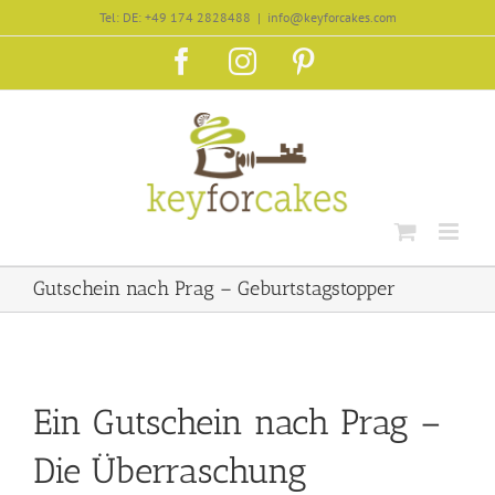
Zum
Tel: DE: +49 174 2828488
|
info@keyforcakes.com
Inhalt
Facebook
Instagram
Pinterest
springen
Gutschein nach Prag – Geburtstagstopper
Ein Gutschein nach Prag –
Die Überraschung