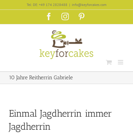
Zum
Tel: DE: +49 174 2828488
|
info@keyforcakes.com
Inhalt
Facebook
Instagram
Pinterest
springen
10 Jahre Reitherrin Gabriele
Einmal Jagdherrin immer
Jagdherrin