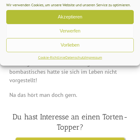
Wir verwenden Cookies, um unsere Website und unseren Service zu optimieren.
… von Gabriele, als ich ihr die Szene übergab war
Akzeptieren
für mich der Beweis alles richtig gemacht zu
Verwerfen
haben.
Vorlieben
Die Reitherrin fiel mir um den Hals und sagte mir
anschließend, dass sie von meiner Arbeit und
Cookie-Richtlinie
Datenschutz
Impressum
dem Ergebnis absolut überwältigt sei. Etwas so
bombastisches hatte sie sich im Leben nicht
vorgestellt!
Na das hört man doch gern.
Du hast Interesse an einen Torten-
Topper?