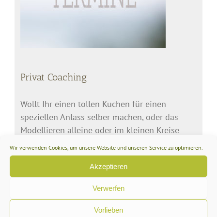
Privat Coaching
Wollt Ihr einen tollen Kuchen für einen
speziellen Anlass selber machen, oder das
Modellieren alleine oder im kleinen Kreise
lernen? Dann fragt doch mal für einen Privat
Wir verwenden Cookies, um unsere Website und unseren Service zu optimieren.
Coachingkurs an: info@keyforcakes.com
Akzeptieren
Verwerfen
Meine eigenen Tools mit dekofee
Vorlieben