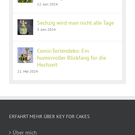
12. Juni 2024
Sechzig wird man nicht alle Tage
3. Juni 2024
Comic-Tortendeko: Ein
humorvoller Blickfang für die
Hochzeit
21. Mai 2024
ERFAHRT MEHR ÜBER KEY FOR CAKES
Über mich