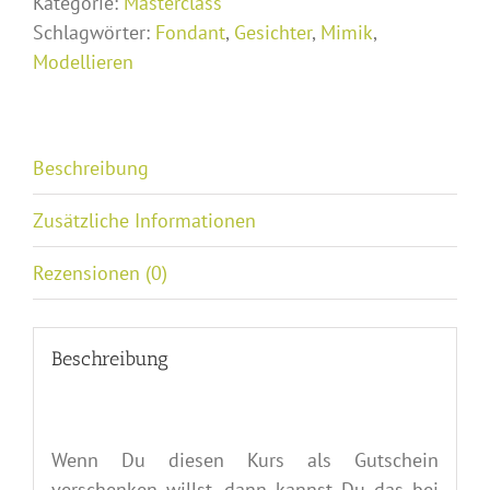
Kategorie:
Masterclass
82541
Schlagwörter:
Fondant
,
Gesichter
,
Mimik
,
Münsing/Ambach
Modellieren
Menge
Beschreibung
Zusätzliche Informationen
Rezensionen (0)
Beschreibung
Wenn Du diesen Kurs als Gutschein
verschenken willst, dann kannst Du das bei