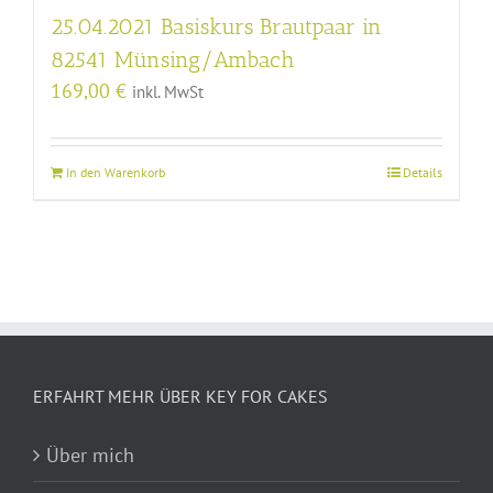
25.04.2021 Basiskurs Brautpaar in
82541 Münsing/Ambach
169,00
€
inkl. MwSt
In den Warenkorb
Details
ERFAHRT MEHR ÜBER KEY FOR CAKES
Über mich