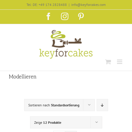
Zum
Tel: DE: +49 174 2828488
|
info@keyforcakes.com
Inhalt
Facebook
Instagram
Pinterest
springen
Modellieren
Sortieren nach
Standardsortierung
Zeige
12 Produkte