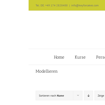
Zum
Tel: DE: +49 174 2828488
|
info@keyforcakes.com
Inhalt
springen
Home
Kurse
Pers
Modellieren
Sortieren nach
Name
Zeige