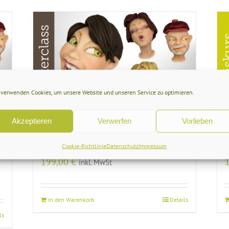
 verwenden Cookies, um unsere Website und unseren Service zu optimieren.
Akzeptieren
Verwerfen
Vorlieben
20.06.2021 – Masterclass
Gesichter in 84056 Rottenburg
Cookie-Richtlinie
Datenschutz
Impressum
199,00
€
inkl. MwSt
In den Warenkorb
Details
ls