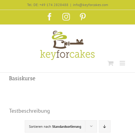
Zum
Tel: DE: +49 174 2828488
|
info@keyforcakes.com
Inhalt
Facebook
Instagram
Pinterest
springen
Basiskurse
Testbeschreibung
Sortieren nach
Standardsortierung