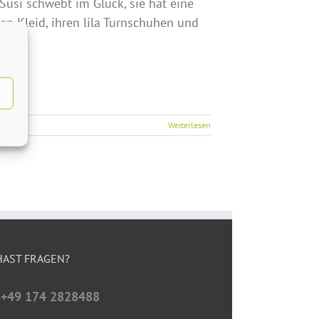
Susi schwebt im Glück, sie hat eine
en Kleid, ihren lila Turnschuhen und
Weiterlesen
HAST FRAGEN?
: +49 174 2828488