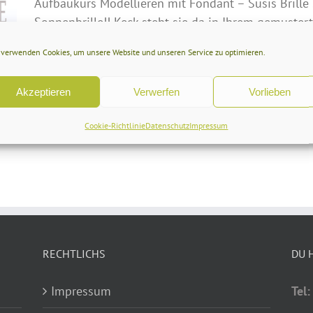
Aufbaukurs Modellieren mit Fondant – Susis Brille 
Sonnenbrille!! Keck steht sie da in Ihrem gemustert
schaut uns stolz in die Augen… [...]
 verwenden Cookies, um unsere Website und unseren Service zu optimieren.
Akzeptieren
Verwerfen
Vorlieben
Cookie-Richtlinie
Datenschutz
Impressum
RECHTLICHS
DU 
Impressum
Tel