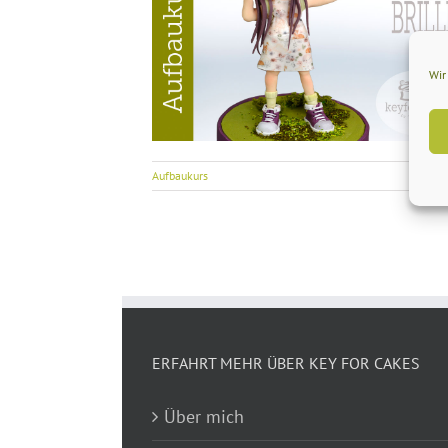
lle-66571 Eppelborn
Wir
Aufbaukurs
ERFAHRT MEHR ÜBER KEY FOR CAKES
Über mich