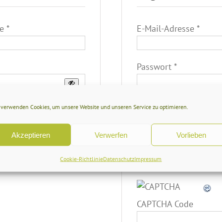
Erforderlich
Erford
se
*
E-Mail-Adresse
*
Erforderlich
Passwort
*
Deine personenbezoge
iben
 verwenden Cookies, um unsere Website und unseren Service zu optimieren.
Verbesserung deiner E
benutzt, um den Zuga
Akzeptieren
Verwerfen
Vorlieben
und für weitere Zwecke
Datenschutzerklärung
Cookie-Richtlinie
Datenschutz
Impressum
CAPTCHA Code