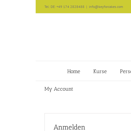
Zum
Tel: DE: +49 174 2828488
|
info@keyforcakes.com
Inhalt
springen
Home
Kurse
Pers
My Account
Anmelden