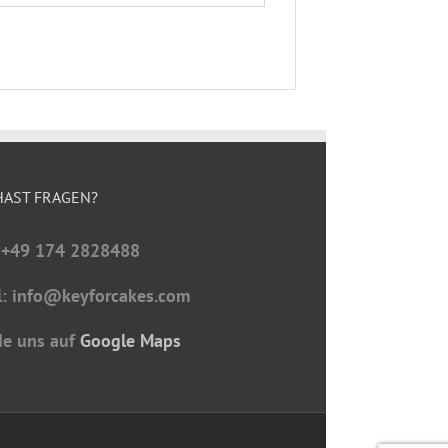
HAST FRAGEN?
: +49 174 2828488
l: info@keyforcakes.com
de uns auf
Google Maps