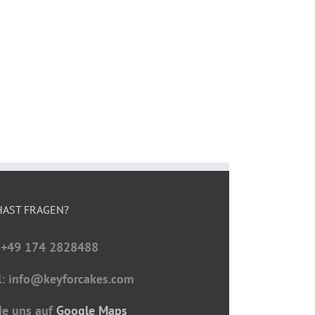
HAST FRAGEN?
: +49 174 2828488
l: info@keyforcakes.com
de uns auf
Google Maps