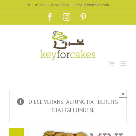
Zum
Tel: DE: +49 174 2828488
|
info@keyforcakes.com
Inhalt
Facebook
Instagram
Pinterest
springen
×
DIESE VERANSTALTUNG HAT BEREITS
STATTGEFUNDEN.