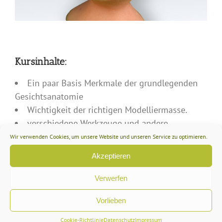
Kursinhalte:
Ein paar Basis Merkmale der grundlegenden
Gesichtsanatomie
Wichtigkeit der richtigen Modelliermasse.
verschiedene Werkzeuge und andere
Materialien die uns das Modellieren einfacher
Wir verwenden Cookies, um unsere Website und unseren Service zu optimieren.
machen
Akzeptieren
Ausarbeiten von ca 4 – 6 Gesichtern mit
verschiedener Mimik
Verwerfen
Erstellen von verschiedenen Frisuren
Vorlieben
Geschicktes und effektives „Schminken“ mit
Essbarer Puderfarbe
Cookie-Richtlinie
Datenschutz
Impressum