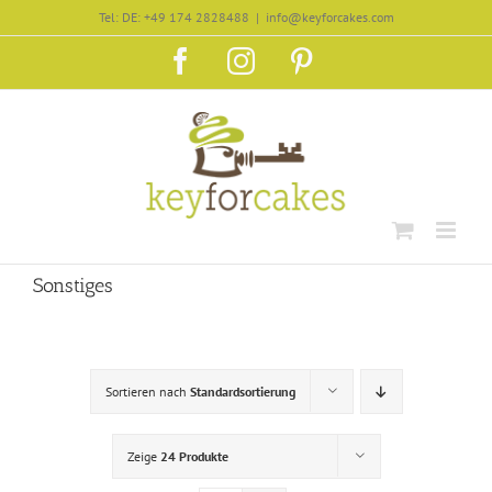
Zum
Tel: DE: +49 174 2828488
|
info@keyforcakes.com
Inhalt
Facebook
Instagram
Pinterest
springen
Sonstiges
Sortieren nach
Standardsortierung
Zeige
24 Produkte