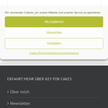
Wir verwenden Cookies, um unsere Website und unseren Service zu optimieren.
Gutscheinversand
Akzeptieren
3,00
€
inkl. MwSt
Verwerfen
In den Warenkorb
Details
Vorlieben
Cookie-Richtlinie
Datenschutz
Impressum
ERFAHRT MEHR ÜBER KEY FOR CAKES
Über mich
Newsletter