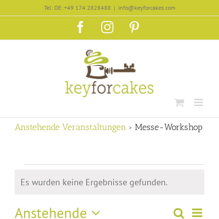
Zum
Tel: DE: +49 174 2828488
|
info@keyforcakes.com
Inhalt
Facebook
Instagram
Pinterest
springen
Anstehende Veranstaltungen
› Messe-Workshop
Veranstaltungen
Es wurden keine Ergebnisse gefunden.
Hinweis
Anstehende
Vera
Suche
Liste