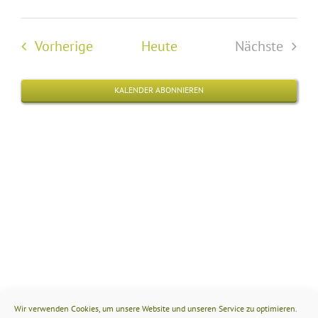
Veransta
Datum
Ansi
Suche
wählen.
Navig
Veranstaltungen
Vorherige
Heute
Nächste
und
Veransta
Ansichten
KALENDER ABONNIEREN
Navigati
Wir verwenden Cookies, um unsere Website und unseren Service zu optimieren.